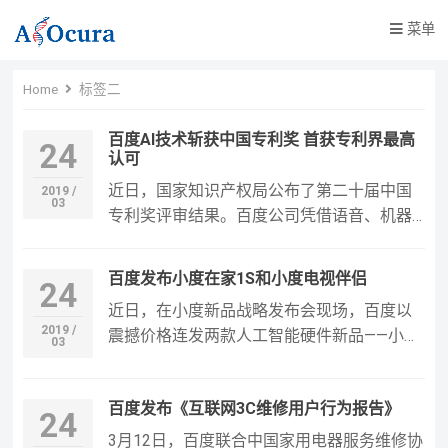
菜单
Home
标签二
百度AI技术斩获中国专利奖 首获专利界最高
24
认可
近日，国家知识产权局公布了第二十届中国
2019 /
03
专利奖评审结果。百度公司凭借语音、机器
翻译、无人车相关3项专利获评银奖。这也是
人工智能技术领域至今为止在国内专利界获
百度发布小度在家1S和小度电视伴侣
24
得的最高级别政府奖项。这也意味着，人工
近日，在小度新品战略发布会现场，百度以
智能技术历经数年突飞猛进后，在新创性、
2019 /
震撼价格连发两款人工智能硬件新品——小度
价值、实施程度、社会效益等方面逐渐迎来
03
电视伴侣和小度在家1S。作为AI领域的新物
质变。 百度三项AI技术获中国专…
种，小度电视伴侣定位于“人工智能时代的家
百度发布《互联网3C维修用户行为报告》
庭影院”，凭借出众的音质与视频播放能力，
24
全语音远场交互能力以及全面接入的小度人
3月12日，百度联合中国家用电器服务维修协