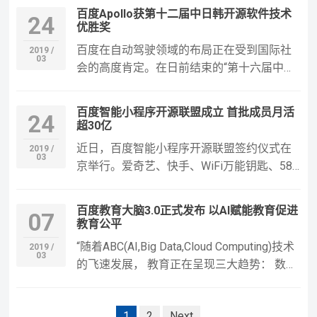
和文化建设作大会发言。李彦宏在发言中
百度Apollo获第十二届中日韩开源软件技术
24
说，要发挥好人工智能的“头雁”效应，强化领
优胜奖
军企业担当，加快人工智能伦理原则落地。
百度在自动驾驶领域的布局正在受到国际社
2019 /
他表示，“当前，人工智能还处在发展初期，
03
会的高度肯定。在日前结束的“第十六届中日
但已经展现出巨大的变革…
韩三国IT局长OSS会议暨东北亚开源软件推
进论坛”（简称中日韩会议）上，百度Apollo
百度智能小程序开源联盟成立 首批成员月活
24
被授予“中日韩开源软件技术优胜奖”。据了
超30亿
解，该奖项也是中日韩地区开源领域的最高
近日，百度智能小程序开源联盟签约仪式在
2019 /
奖项。 大会评审认为，Apollo项目标志着百
03
京举行。爱奇艺、快手、WiFi万能钥匙、58
度将开源作…
同城、汽车之家、携程、万年历、猎豹移
动、百度视频、宝宝巴士、卓易等12家企业
百度教育大脑3.0正式发布 以AI赋能教育促进
07
与百度正式签约，成为智能小程序开源联盟
教育公平
首批战略合作伙伴。未来上述企业将陆续在
“随着ABC(AI,Big Data,Cloud Computing)技术
2019 /
各自旗下的App支持运行智能小程序，成为百
03
的飞速发展， 教育正在呈现三大趋势： 数字
度智能小程序的重要入口。…
化、全球化和智能化。”11月28日，2018百
度教育盛典上，百度总裁张亚勤博士分享了
文
1
2
Next