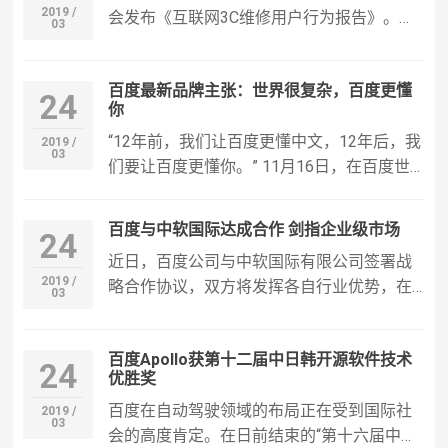
工智能助手，让你彻底摆脱遥控器；而小度
2019 /
会发布《互联网3C维修用户行为报告》。报
03
在家系列智能视频音箱再推…
告指出，互联网用户对3C维修的需求逐年加
大，呈现年轻化、市场下沉化趋势。随着市
百度最新品牌主张：世界很复杂，百度更懂
场潜力逐步释放，也催生出维修行业经营行
24
你
为不规范等诸多问题。对此，百度联合中国
“12年前，我们让百度更懂中文，12年后，我
家用电器服务维修协会加大AI打假和升级网
2019 /
03
们要让百度更懂你。” 11月16日，在百度世
民权益保障力度，共建诚信…
界2017上，百度董事长兼CEO李彦宏在演讲
中阐释了百度最新品牌主张：世界很复杂，
百度与中软国际达成合作 剑指企业级市场
24
百度更懂你。他介绍道，智能便捷的家居场
近日，百度公司与中软国际有限公司签署战
景、丰富个性化的资讯提供、安全无忧的驾
2019 /
略合作协议，双方将发挥各自行业优势，在
驶出行……人工智能的技术与应用进展就是为
03
人工智能技术赋能、行业拓展、技术创新、
了去应对、去解…
生态共享等方面展开全面合作，促进人工智
百度Apollo获第十二届中日韩开源软件技术
能与软件信息服务领域的深入融合发展，共
24
优胜奖
同推动各行各业的智能化升级。百度总裁张
百度在自动驾驶领域的布局正在受到国际社
亚勤、中软国际董事长陈宇红等共同出席签
2019 /
03
会的高度肯定。在日前结束的“第十六届中日
约仪式。 百度作为最早进入人工智能…