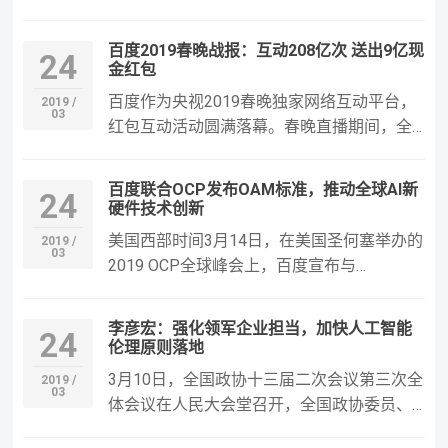
韩三国IT局长OSS会议暨东北亚开源软件推
进论坛”（简称中日韩会议）上，百度Apollo
百度2019春晚战报：互动208亿次 送出9亿现
24
被授予“中日韩开源软件技术优胜奖”。据了
金红包
解，该奖项也是中日韩地区开源领域的最高
百度作为央视2019春晚独家网络互动平台，
2019 /
奖项。 大会评审认为，Apollo项目标志着百
03
红包互动活动圆满落幕。春晚直播期间，全
度将开源作…
球观众参与百度APP红包互动活动次数达208
亿次！春晚期间，百度共发出1000万个20.19
百度联合OCP发布OAM标准，推动全球AI新
24
元的红包，100万个88元红包，10万台小度
硬件技术创新
AI音箱，1万个2019元红包以及若干手气红
美国西部时间3月14日，在美国圣何塞举办的
2019 /
包。全球观众参与共同瓜分9亿现金红包大
03
2019 OCP全球峰会上，百度宣布与
奖…
Facebook、微软展开合作，联合制定OAM
(OCP Accelerator Module) 标准。该标准用于
李彦宏：强化领军企业担当，加快人工智能
24
指导AI硬件加速模块和系统设计。 不同于普
伦理原则落地
通的CPU服务器，AI硬件系统是一个深度定
3月10日，全国政协十三届二次会议第三次全
2019 /
制化的系统，需要通过A…
03
体会议在人民大会堂召开，全国政协委员、
百度董事长李彦宏等15名委员围绕社会建设