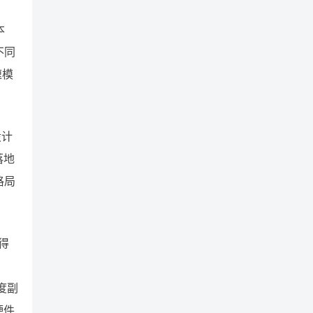
本
不同
速模
设计
落地
格局
得
度副
硬件