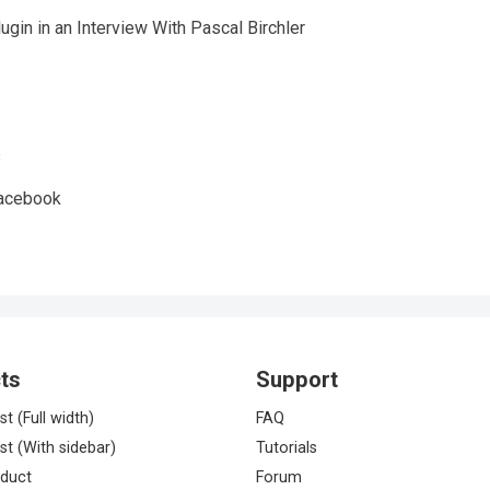
in in an Interview With Pascal Birchler
s
Facebook
ts
Support
st (Full width)
FAQ
st (With sidebar)
Tutorials
oduct
Forum