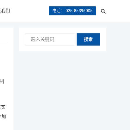
系我们
电话： 025-85396005
搜索
合制
来实
件加