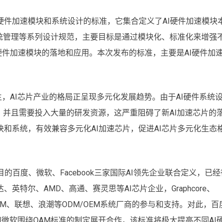
I硬件加速模块和系统设计的标准，它集合定义了AI硬件加速模块
统管理等系列设计规范，主要目标是通过模块化、标准化来增强
I硬件加速模块的落地和应用。本次发布的标准，主要是AI硬件加
生，AI芯片产业的格局正呈现多元化发展趋势。由于AI硬件系统
并且需要投入大量的研发资源，这严重阻碍了新AI加速芯片的
块和系统，有效兼容多元化AI加速芯片，促进AI芯片多元化生态
的百度、微软、Facebook三家国际AI领先企业联合定义，已经
、英特尔、AMD、高通、赛灵思等AI芯片企业，Graphcore、
以及IBM、联想、浪潮等ODM/OEM系统厂商的参与和支持。对此，百
ok和微软围绕OAM标准的制定展开合作，该标准将极大提高不同AI