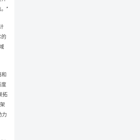
。”
计
术的
域
络和
百度
联拓
次架
助力