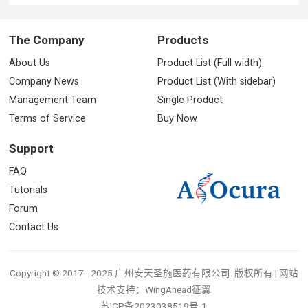
The Company
Products
About Us
Product List (Full width)
Company News
Product List (With sidebar)
Management Team
Single Product
Terms of Service
Buy Now
Support
FAQ
Tutorials
Forum
Contact Us
Copyright © 2017 - 2025 广州安天圣施医药有限公司. 版权所有 | 网站
技术支持：
WingAhead征翼
苏ICP备2023038519号-1