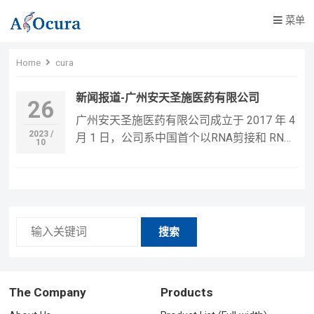
菜单
Home
cura
新闻报道-广州安天圣施医药有限公司
26
广州安天圣施医药有限公司成立于 2017 年 4
2023 /
月 1 日，公司系中国首个以RNA剪接和 RNA
10
编辑为靶标研发反义寡核苷酸（antisense
oligonucleotide,ASO）药物的公司，拥有多
项国际最新 ASO 技术。公司有多个项目在推
进中，其中针对DMD（杜氏肌营养不良
症）、SCA3…
搜索
The Company
Products