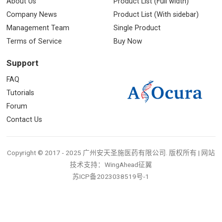
About Us
Product List (Full width)
Company News
Product List (With sidebar)
Management Team
Single Product
Terms of Service
Buy Now
Support
FAQ
Tutorials
Forum
Contact Us
Copyright © 2017 - 2025 广州安天圣施医药有限公司. 版权所有 | 网站
技术支持：
WingAhead征翼
苏ICP备2023038519号-1